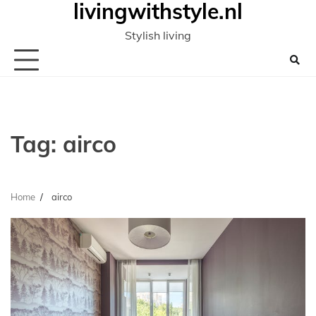
livingwithstyle.nl
Ga
naar
Stylish living
de
inhoud
Tag:
airco
Home
airco