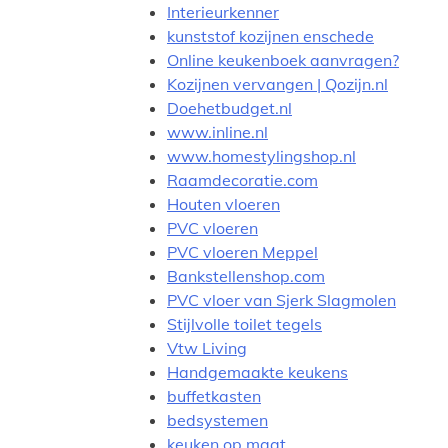
Interieurkenner
kunststof kozijnen enschede
Online keukenboek aanvragen?
Kozijnen vervangen | Qozijn.nl
Doehetbudget.nl
www.inline.nl
www.homestylingshop.nl
Raamdecoratie.com
Houten vloeren
PVC vloeren
PVC vloeren Meppel
Bankstellenshop.com
PVC vloer van Sjerk Slagmolen
Stijlvolle toilet tegels
Vtw Living
Handgemaakte keukens
buffetkasten
bedsystemen
keuken op maat