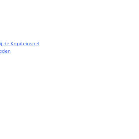
ij de Kapiteinspel
aden