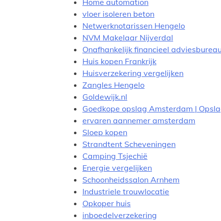
Home automation
vloer isoleren beton
Netwerknotarissen Hengelo
NVM Makelaar Nijverdal
Onafhankelijk financieel adviesburea
Huis kopen Frankrijk
Huisverzekering vergelijken
Zangles Hengelo
Goldewijk.nl
Goedkope opslag Amsterdam | Opsla
ervaren aannemer amsterdam
Sloep kopen
Strandtent Scheveningen
Camping Tsjechië
Energie vergelijken
Schoonheidssalon Arnhem
Industriele trouwlocatie
Opkoper huis
inboedelverzekering