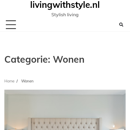
livingwithstyle.nl
Ga
naar
Stylish living
de
inhoud
Categorie:
Wonen
Home
Wonen