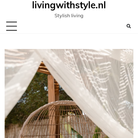
livingwithstyle.nl
Ga
naar
Stylish living
de
inhoud