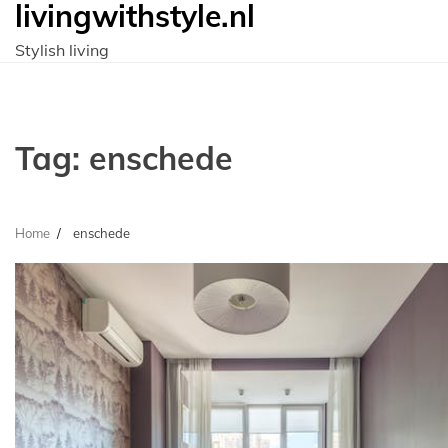
livingwithstyle.nl
Ga
naar
Stylish living
de
inhoud
Tag:
enschede
Home
enschede