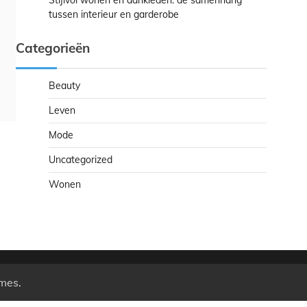
Stijlvol wonen en aankleden: de samenhang
tussen interieur en garderobe
Categorieën
Beauty
Leven
Mode
Uncategorized
Wonen
mes
.