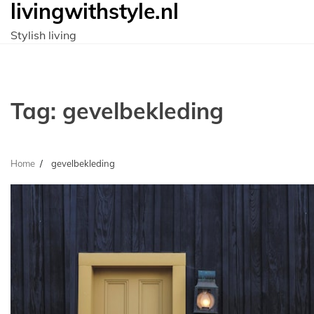
livingwithstyle.nl
Ga
naar
Stylish living
de
inhoud
Tag:
gevelbekleding
Home
gevelbekleding