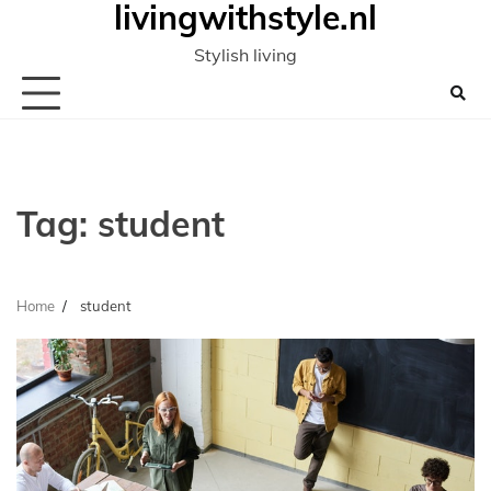
livingwithstyle.nl
Ga
naar
Stylish living
de
inhoud
Tag:
student
Home
student