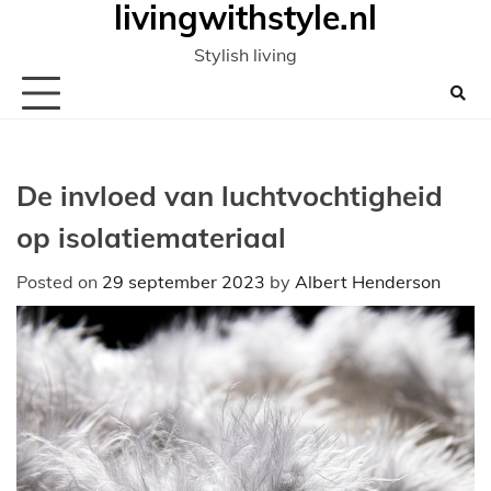
livingwithstyle.nl
Ga
naar
Stylish living
de
inhoud
De invloed van luchtvochtigheid
op isolatiemateriaal
Posted on
29 september 2023
by
Albert Henderson