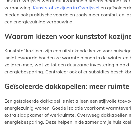
Ook in Overijssel wordt duurzaamheid steeds belangrijker.
verbouwing.
Kunststof kozijnen in Overijssel
en geïsoleer
bieden ook praktische voordelen zoals meer comfort en lag
een energiezuinige verbouwing.
Waarom kiezen voor kunststof kozijn
Kunststof kozijnen zijn een uitstekende keuze voor huisei
isolatiewaarde houden ze warmte binnen in de winter en 
ze jaren mee, wat ze tot een duurzame investering maakt.
energiebesparing. Controleer ook of er subsidies beschikba
Geïsoleerde dakkapellen: meer ruimt
Een geïsoleerde dakkapel is niet alleen een stijlvolle to
energiezuinig wonen. Goede isolatie voorkomt warmteverli
extra slaapkamer of werkruimte. Overweeg dakkapellen me
energiebesparing. Deze helpen in de zomer om je huis koel