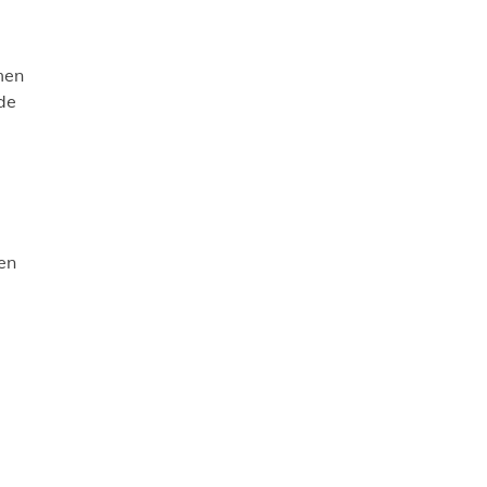
men
de
en