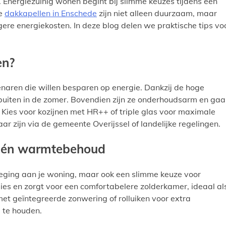
 Energiezuinig wonen begint bij slimme keuzes tijdens een
de
dakkapellen in Enschede
zijn niet alleen duurzaam, maar
ere energiekosten. In deze blog delen we praktische tips vo
en?
genaren die willen besparen op energie. Dankzij de hoge
buiten in de zomer. Bovendien zijn ze onderhoudsarm en ga
 Kies voor kozijnen met HR++ of triple glas voor maximale
ar zijn via de gemeente Overijssel of landelijke regelingen.
e én warmtebehoud
evoeging aan je woning, maar ook een slimme keuze voor
es en zorgt voor een comfortabelere zolderkamer, ideaal al
t geïntegreerde zonwering of rolluiken voor extra
 te houden.