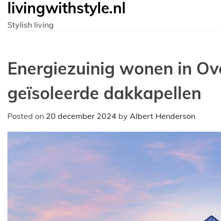
livingwithstyle.nl
Ga
naar
Stylish living
de
inhoud
Energiezuinig wonen in Ove
geïsoleerde dakkapellen
Posted on
20 december 2024
by
Albert Henderson