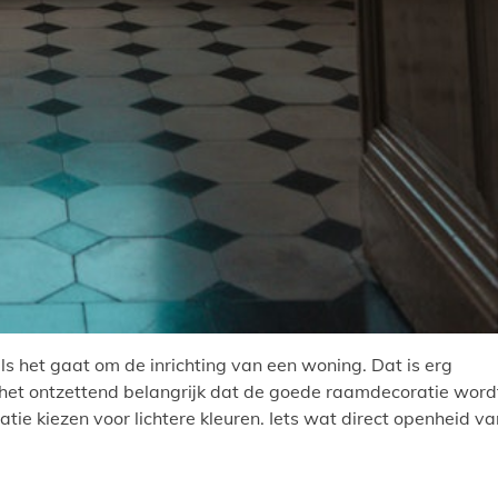
s het gaat om de inrichting van een woning. Dat is erg
 het ontzettend belangrijk dat de goede raamdecoratie word
ie kiezen voor lichtere kleuren. Iets wat direct openheid va