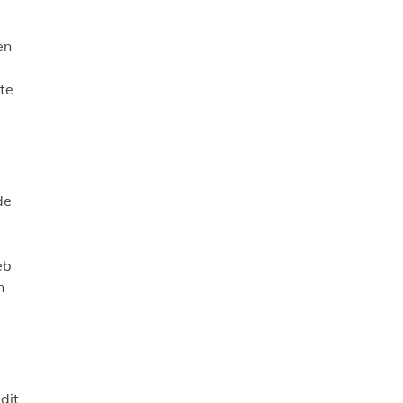
en
hte
de
eb
n
dit