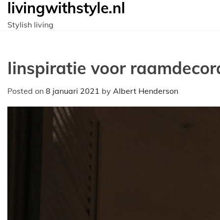
livingwithstyle.nl
Ga
naar
Stylish living
de
inhoud
Iinspiratie voor raamdecor
Posted on
8 januari 2021
by
Albert Henderson