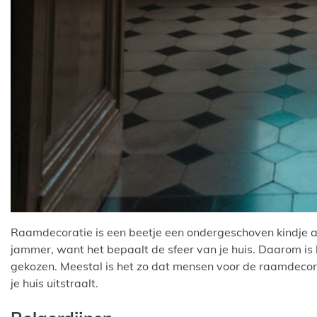
Raamdecoratie is een beetje een ondergeschoven kindje al
jammer, want het bepaalt de sfeer van je huis. Daarom is
gekozen. Meestal is het zo dat mensen voor de raamdecorat
je huis uitstraalt.