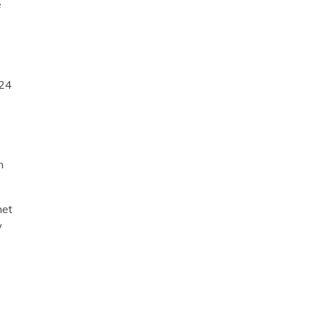
e
 24
n
het
w