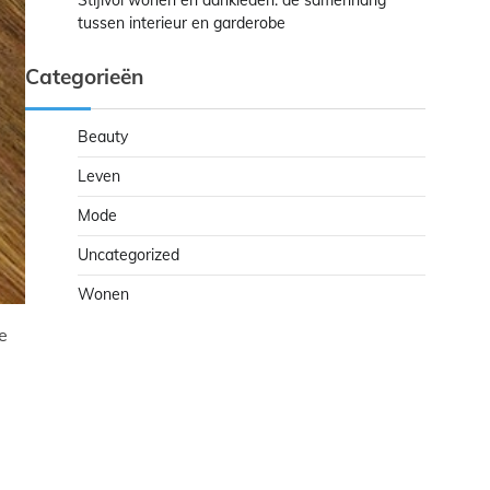
Stijlvol wonen en aankleden: de samenhang
tussen interieur en garderobe
Categorieën
Beauty
Leven
Mode
Uncategorized
Wonen
e