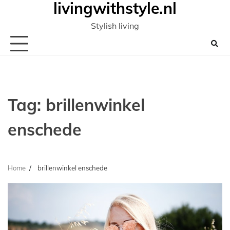
livingwithstyle.nl
Ga
naar
Stylish living
de
inhoud
Tag:
brillenwinkel
enschede
Home
brillenwinkel enschede