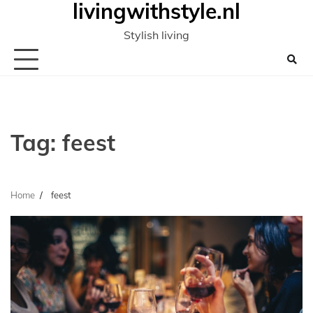
livingwithstyle.nl
Ga
naar
Stylish living
de
inhoud
Tag:
feest
Home
feest