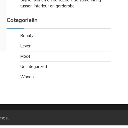
Stijlvol wonen en aankleden: de samenhang
tussen interieur en garderobe
Categorieën
Beauty
Leven
Mode
Uncategorized
Wonen
mes
.