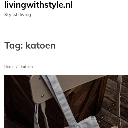
livingwithstyle.nl
Ga
naar
Stylish living
de
inhoud
Tag:
katoen
Home
katoen