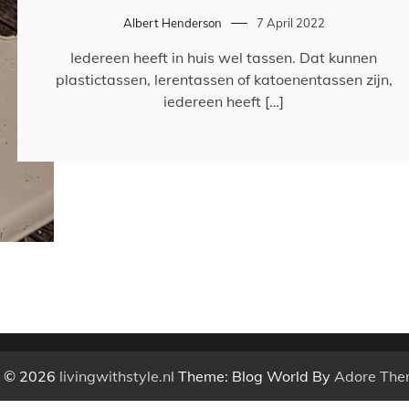
Albert Henderson
7 April 2022
Iedereen heeft in huis wel tassen. Dat kunnen
plastictassen, lerentassen of katoenentassen zijn,
iedereen heeft […]
t © 2026
livingwithstyle.nl
Theme: Blog World By
Adore The