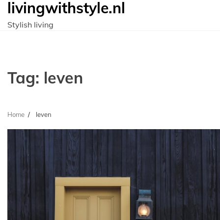
livingwithstyle.nl
Ga
naar
Stylish living
de
inhoud
Tag:
leven
Home
leven