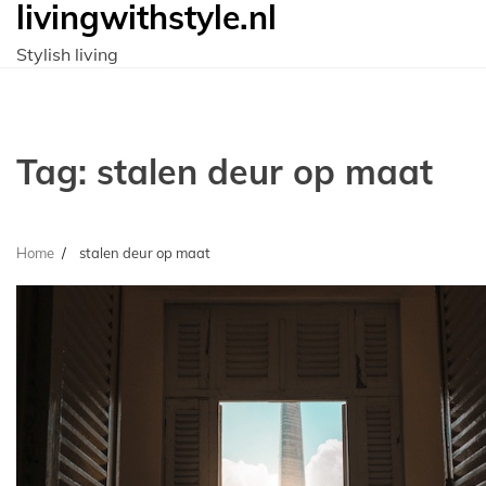
livingwithstyle.nl
Ga
naar
Stylish living
de
inhoud
Tag:
stalen deur op maat
Home
stalen deur op maat