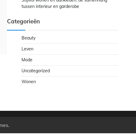
Stijlvol wonen en aankleden: de samenhang
tussen interieur en garderobe
Categorieën
Beauty
Leven
Mode
Uncategorized
Wonen
mes
.