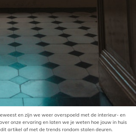
weest en zijn we weer overspoeld met de interieur- en
over onze ervaring en laten we je weten hoe jouw in huis
dit artikel af met de trends rondom stalen deuren.