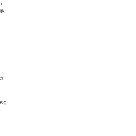
n
jk
er
nog