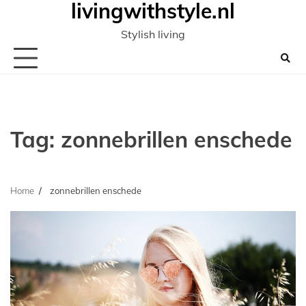
livingwithstyle.nl
Ga
naar
Stylish living
de
inhoud
Tag:
zonnebrillen enschede
Home
zonnebrillen enschede