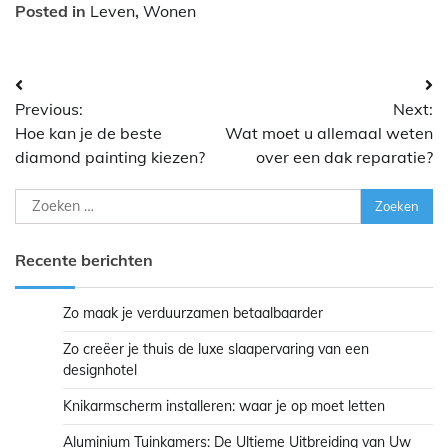
Posted in
Leven
,
Wonen
Bericht
Previous:
Next:
navigatie
Hoe kan je de beste
Wat moet u allemaal weten
diamond painting kiezen?
over een dak reparatie?
Zoeken
naar:
Recente berichten
Zo maak je verduurzamen betaalbaarder
Zo creëer je thuis de luxe slaapervaring van een
designhotel
Knikarmscherm installeren: waar je op moet letten
Aluminium Tuinkamers: De Ultieme Uitbreiding van Uw