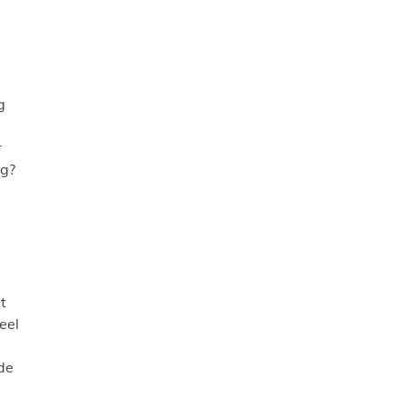
g
r
ng?
t
eel
de