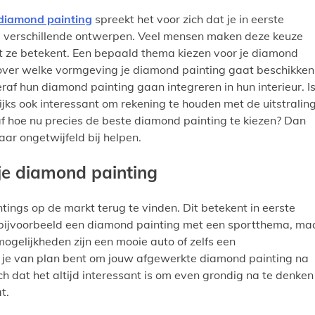
diamond painting
spreekt het voor zich dat je in eerste
al verschillende ontwerpen. Veel mensen maken deze keuze
n wat ze betekent. Een bepaald thema kiezen voor je diamond
over welke vormgeving je diamond painting gaat beschikken
raf hun diamond painting gaan integreren in hun interieur. I
ijks ook interessant om rekening te houden met de uitstralin
je af hoe nu precies de beste diamond painting te kiezen? Dan
ar ongetwijfeld bij helpen.
je diamond painting
ntings op de markt terug te vinden. Dit betekent in eerste
n bijvoorbeeld een diamond painting met een sportthema, ma
ogelijkheden zijn een mooie auto of zelfs een
r je van plan bent om jouw afgewerkte diamond painting na
ch dat het altijd interessant is om even grondig na te denken
t.