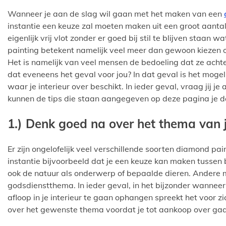
Wanneer je aan de slag wil gaan met het maken van een
instantie een keuze zal moeten maken uit een groot aant
eigenlijk vrij vlot zonder er goed bij stil te blijven staa
painting betekent namelijk veel meer dan gewoon kiezen 
Het is namelijk van veel mensen de bedoeling dat ze achte
dat eveneens het geval voor jou? In dat geval is het mogel
waar je interieur over beschikt. In ieder geval, vraag jij 
kunnen de tips die staan aangegeven op deze pagina je da
1.) Denk goed na over het thema van 
Er zijn ongelofelijk veel verschillende soorten diamond pai
instantie bijvoorbeeld dat je een keuze kan maken tusse
ook de natuur als onderwerp of bepaalde dieren. Andere m
godsdienstthema. In ieder geval, in het bijzonder wannee
afloop in je interieur te gaan ophangen spreekt het voor zi
over het gewenste thema voordat je tot aankoop over gaa