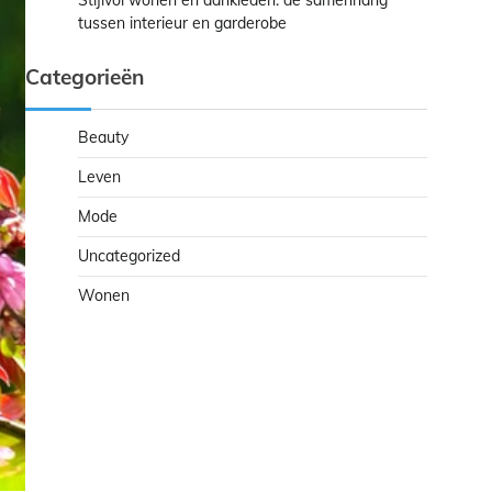
Stijlvol wonen en aankleden: de samenhang
tussen interieur en garderobe
Categorieën
Beauty
Leven
Mode
Uncategorized
Wonen