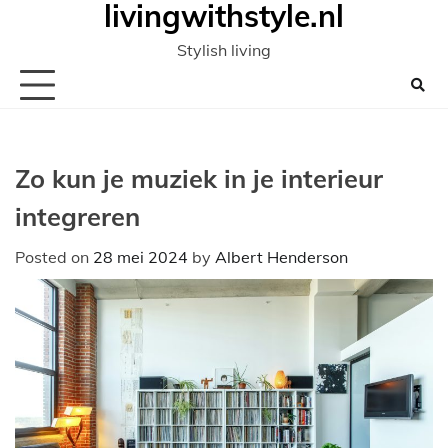
livingwithstyle.nl
Ga
naar
Stylish living
de
inhoud
Zo kun je muziek in je interieur
integreren
Posted on
28 mei 2024
by
Albert Henderson