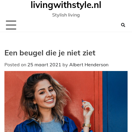
livingwithstyle.nl
Ga
naar
Stylish living
de
inhoud
Een beugel die je niet ziet
Posted on
25 maart 2021
by
Albert Henderson