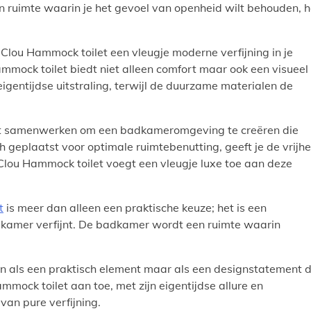
n ruimte waarin je het gevoel van openheid wilt behouden, h
Clou Hammock toilet een vleugje moderne verfijning in je
mock toilet biedt niet alleen comfort maar ook een visueel
eigentijdse uitstraling, terwijl de duurzame materialen de
let samenwerken om een badkameromgeving te creëren die
sch geplaatst voor optimale ruimtebenutting, geeft je de vrijhe
Clou Hammock toilet voegt een vleugje luxe toe aan deze
t
is meer dan alleen een praktische keuze; het is een
adkamer verfijnt. De badkamer wordt een ruimte waarin
en als een praktisch element maar als een designstatement 
mock toilet aan toe, met zijn eigentijdse allure en
an pure verfijning.