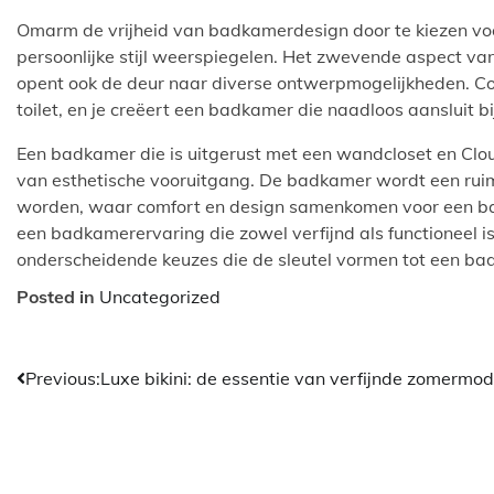
Omarm de vrijheid van badkamerdesign door te kiezen vo
persoonlijke stijl weerspiegelen. Het zwevende aspect van
opent ook de deur naar diverse ontwerpmogelijkheden. C
toilet, en je creëert een badkamer die naadloos aansluit bi
Een badkamer die is uitgerust met een wandcloset en Clou 
van esthetische vooruitgang. De badkamer wordt een ruim
worden, waar comfort en design samenkomen voor een ba
een badkamerervaring die zowel verfijnd als functioneel i
onderscheidende keuzes die de sleutel vormen tot een ba
Posted in
Uncategorized
Bericht
Previous:
Luxe bikini: de essentie van verfijnde zomermo
navigatie