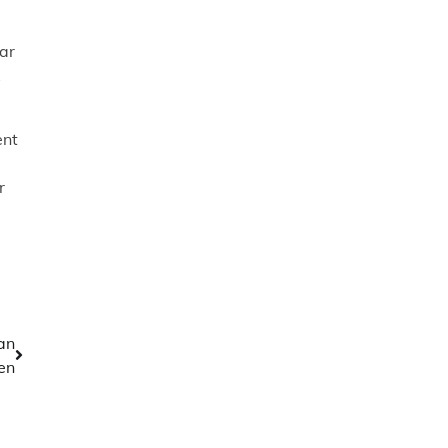
ar
ent
r
an
en