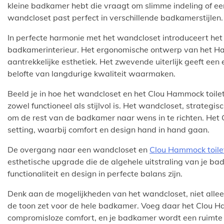
kleine badkamer hebt die vraagt om slimme indeling of ee
wandcloset past perfect in verschillende badkamerstijlen.
In perfecte harmonie met het wandcloset introduceert het 
badkamerinterieur. Het ergonomische ontwerp van het Ham
aantrekkelijke esthetiek. Het zwevende uiterlijk geeft een 
belofte van langdurige kwaliteit waarmaken.
Beeld je in hoe het wandcloset en het Clou Hammock toi
zowel functioneel als stijlvol is. Het wandcloset, strategi
om de rest van de badkamer naar wens in te richten. Het 
setting, waarbij comfort en design hand in hand gaan.
De overgang naar een wandcloset en
Clou Hammock toile
esthetische upgrade die de algehele uitstraling van je b
functionaliteit en design in perfecte balans zijn.
Denk aan de mogelijkheden van het wandcloset, niet alle
de toon zet voor de hele badkamer. Voeg daar het Clou Ham
compromisloze comfort, en je badkamer wordt een ruimte v