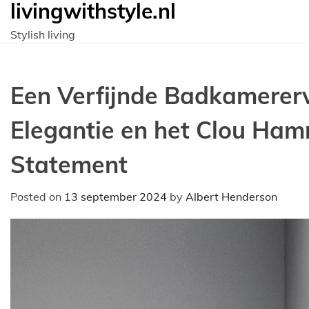
livingwithstyle.nl
Ga
naar
Stylish living
de
inhoud
Een Verfijnde Badkamererv
Elegantie en het Clou Hammo
Statement
Posted on
13 september 2024
by
Albert Henderson