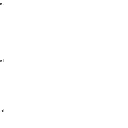
et
id
dat