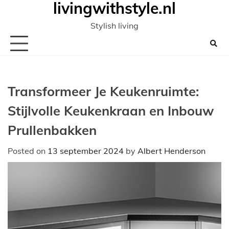
livingwithstyle.nl
Ga
naar
Stylish living
de
inhoud
Transformeer Je Keukenruimte:
Stijlvolle Keukenkraan en Inbouw
Prullenbakken
Posted on
13 september 2024
by
Albert Henderson