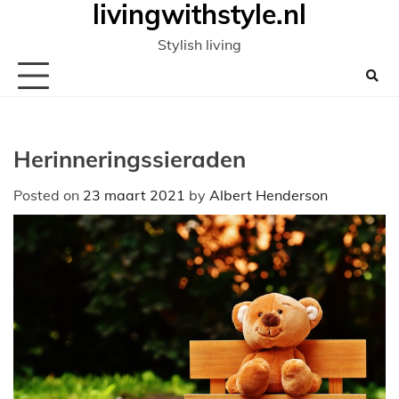
livingwithstyle.nl
Ga
naar
Stylish living
de
inhoud
Herinneringssieraden
Posted on
23 maart 2021
by
Albert Henderson