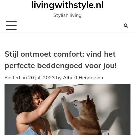
livingwithstyle.nl
Ga
naar
Stylish living
de
inhoud
Stijl ontmoet comfort: vind het
perfecte beddengoed voor jou!
Posted on
20 juli 2023
by
Albert Henderson