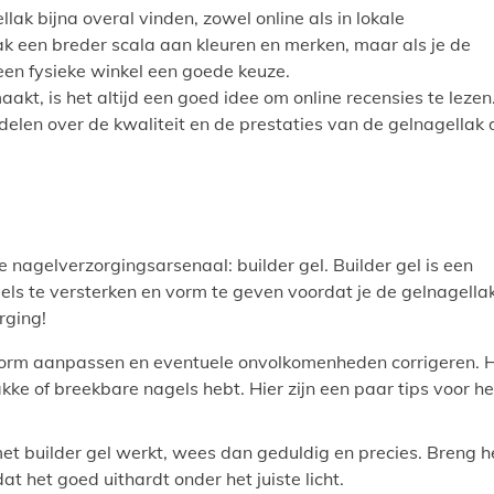
ak bijna overal vinden, zowel online als in lokale
k een breder scala aan kleuren en merken, maar als je de
s een fysieke winkel een goede keuze.
aakt, is het altijd een goed idee om online recensies te lezen
elen over de kwaliteit en de prestaties van de gelnagellak 
 nagelverzorgingsarsenaal: builder gel. Builder gel is een
els te versterken en vorm te geven voordat je de gelnagella
rging!
e vorm aanpassen en eventuele onvolkomenheden corrigeren. 
kke of breekbare nagels hebt. Hier zijn een paar tips voor he
met builder gel werkt, wees dan geduldig en precies. Breng h
at het goed uithardt onder het juiste licht.