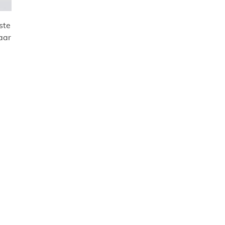
ste
aar