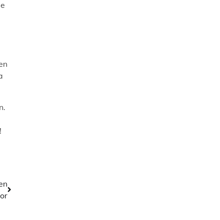
de
g
pen
a
n.
!
en
or