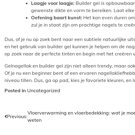
Laagje voor laagje:
Builder gel is opbouwbaar
gewenste dikte en vorm te bereiken. Laat elke
Oefening baart kunst:
Het kan even duren om 
zul je in staat zijn om prachtige nagels te creë
Dus, of je nu op zoek bent naar een subtiele natuurlijke ui
en het gebruik van builder gel kunnen je helpen om de na
op zoek naar de perfecte tinten en begin met het creëren 
Gelnagellak en builder gel zijn niet alleen trendy, maar oo
Of je nu een beginner bent of een ervaren nagellakliefheb
niveau tillen. Dus, ga op pad, kies je favoriete kleuren, en 
Posted in
Uncategorized
Bericht
Vloerverwarming en vloerbedekking: wat je mo
Previous:
weten
navigatie