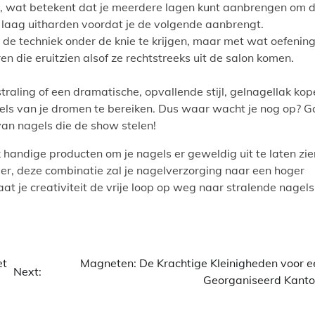
, wat betekent dat je meerdere lagen kunt aanbrengen om 
 laag uitharden voordat je de volgende aanbrengt.
de techniek onder de knie te krijgen, maar met wat oefenin
ren die eruitzien alsof ze rechtstreeks uit de salon komen.
tstraling of een dramatische, opvallende stijl, gelnagellak ko
gels van je dromen te bereiken. Dus waar wacht je nog op? G
van nagels die de show stelen!
k handige producten om je nagels er geweldig uit te laten zie
ber, deze combinatie zal je nagelverzorging naar een hoger
laat je creativiteit de vrije loop op weg naar stralende nagels
et
Magneten: De Krachtige Kleinigheden voor e
Next:
Georganiseerd Kanto