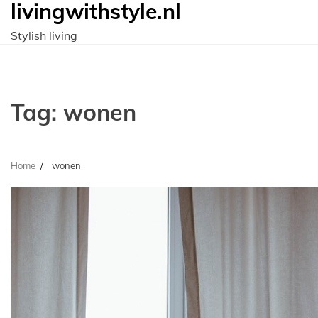
livingwithstyle.nl
Ga
naar
Stylish living
de
inhoud
Tag:
wonen
Home
wonen